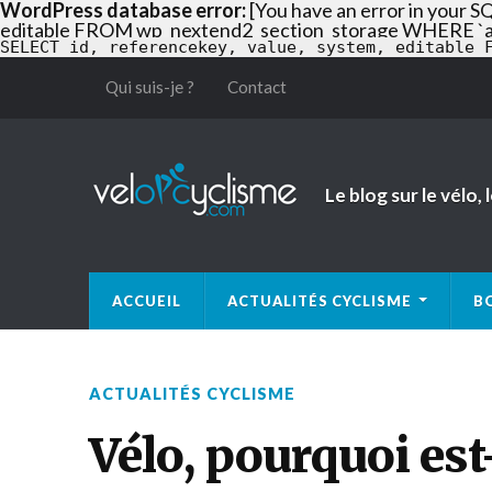
WordPress database error:
[You have an error in your S
editable FROM wp_nextend2_section_storage WHERE `appli
SELECT id, referencekey, value, system, editable 
Qui suis-je ?
Contact
Le blog sur le vélo,
ACCUEIL
ACTUALITÉS CYCLISME
B
ACTUALITÉS CYCLISME
Vélo, pourquoi es