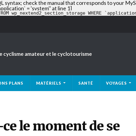
QL syntax; check the manual that corresponds to your MySQ
En savoir plus
cation` = 'system'' at line 1]
FROM wp_nextend2_section_storage WHERE `applicatio
 le cyclisme amateur et le cyclotourisme
ONS PLANS
MATÉRIELS
SANTÉ
VOYAGES
t-ce le moment de se