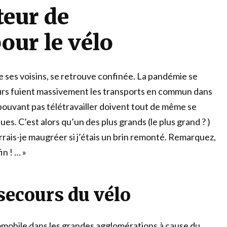
eur de
ur le vélo
ses voisins, se retrouve confinée. La pandémie se
eurs fuient massivement les transports en commun dans
ouvant pas télétravailler doivent tout de même se
ues. C’est alors qu’un des plus grands (le plus grand ? )
urrais-je maugréer si j’étais un brin remonté. Remarquez,
in ! … »
secours du vélo
tomobile dans les grandes agglomérations à cause du