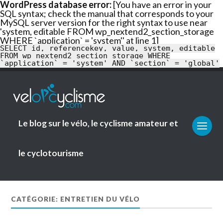
WordPress database error:
[You have an error in your
SQL syntax; check the manual that corresponds to your
En savoir
MySQL server version for the right syntax to use near
plus
Ok
'system, editable FROM wp_nextend2_section_storage
WHERE `application` = 'system'' at line 1]
SELECT id, referencekey, value, system, editable
FROM wp_nextend2_section_storage WHERE
`application` = 'system' AND `section` = 'global'
Le blog sur le vélo, le cyclisme amateur et
le cyclotourisme
CATÉGORIE: ENTRETIEN DU VÉLO