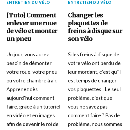
ENTRETIEN DU VÉLO
ENTRETIEN DU VÉLO
[Tuto] Comment
Changer les
enlever une roue
plaquettes de
de vélo et monter
freins à disque sur
un pneu
son vélo
Un jour, vous aurez
Si les freins à disque de
besoin de démonter
votre vélo ont perdu de
votre roue, votre pneu
leur mordant, c’est qu’il
ou votre chambre à air.
est temps de changer
Apprenez dès
vos plaquettes ! Le seul
aujourd’hui comment
problème, c’est que
faire, grâce à un tutoriel
vous ne savez pas
en vidéo et en images
comment faire ? Pas de
afin de devenir le roi de
problème, nous sommes