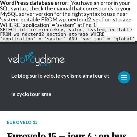
WordPress database error:
[You have an error in your
SQL syntax; check the manual that corresponds to your
En savoir
MySQL server version for the right syntax to use near
plus
Ok
'system, editable FROM wp_nextend2_section_storage
WHERE `application` = 'system'' at line 1]
SELECT id, referencekey, value, system, editable
FROM wp_nextend2_section_storage WHERE
`application` = 'system' AND `section` = 'global'
Le blog sur le vélo, le cyclisme amateur et
le cyclotourisme
EUROVELO 15
Eurovelo 15 – jour 4 : en bus