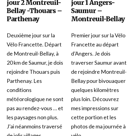
jour 2 Montreuil-
jour 1 Angers-
Bellay -Thouars –
Saumur –
Parthenay
Montreuil-Bellay
Deuxième jour sur la
Premier jour sur la Vélo
Vélo Francette. Départ
Francette au départ
de Montreuil-Bellay, à
d’Angers. Je dois
20 km de Saumur, je dois
traverser Saumur avant
rejoindre Thouars puis
de rejoindre Montreuil-
Parthenay. Les
Bellay pour bivouaquer
conditions
quelques kilomètres
météorologique ne sont
plus loin. Découvrez
pas au rendez-vous … et
mes impressions sur
les paysages non plus.
cette portion et les
J’ai néanmoins traversé
photos de ma journée à
de jolis villages.
vélo.