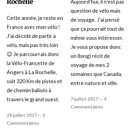
Rochelle
Aujourd’hui, il n’est pas
question de vélo mais
Cette année, je reste en
de voyage. J’ai pensé
France avec mon vélo !
que ça pourrait tout de
J’ai décidé de partir à
même vous intéresser.
vélo, mais pas très loin
Je vous propose donc
😉 Je parcourrais donc
un (long) récit de
la Vélo-Francette de
voyage de mes 2
Angers à La Rochelle,
semaines que Canada,
soit 320 Km de pistes et
entre nature et ville.
de chemin balisés à
travers le grand ouest.
7 juillet 2017
—
4
Commentaires
29 juillet 2017
—
3
Commentaires