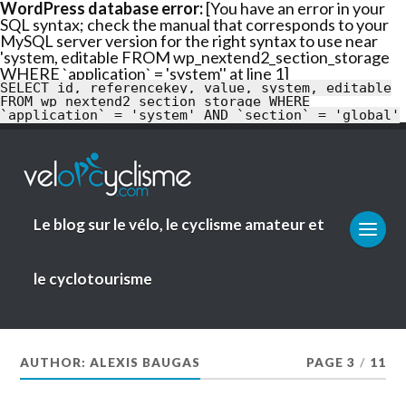
WordPress database error:
[You have an error in your
SQL syntax; check the manual that corresponds to your
En savoir
MySQL server version for the right syntax to use near
plus
Ok
'system, editable FROM wp_nextend2_section_storage
WHERE `application` = 'system'' at line 1]
SELECT id, referencekey, value, system, editable
FROM wp_nextend2_section_storage WHERE
`application` = 'system' AND `section` = 'global'
Le blog sur le vélo, le cyclisme amateur et
le cyclotourisme
AUTHOR: ALEXIS BAUGAS
PAGE 3
/
11